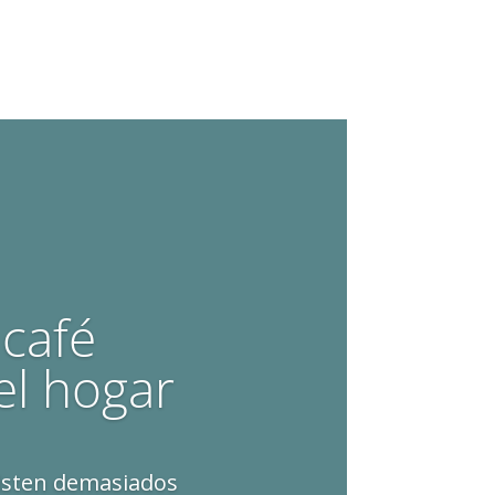
 café
el hogar
xisten demasiados