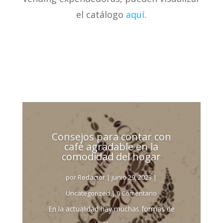
el catálogo
aquí
.
Consejos para contar con
café agradable en la
comodidad del hogar
por
Redactor
|
junio 29, 2023
|
Uncategorized
| 0 Comentario
En la actualidad hay muchas formas de